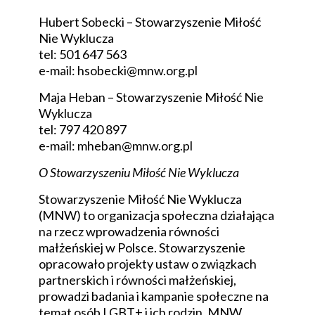
Hubert Sobecki – Stowarzyszenie Miłość
Nie Wyklucza
tel: 501 647 563
e-mail:
hsobecki@mnw.org.pl
Maja Heban – Stowarzyszenie Miłość Nie
Wyklucza
tel: 797 420 897
e-mail:
mheban@mnw.org.pl
O Stowarzyszeniu Miłość Nie Wyklucza
Stowarzyszenie Miłość Nie Wyklucza
(MNW) to organizacja społeczna działająca
na rzecz wprowadzenia równości
małżeńskiej w Polsce. Stowarzyszenie
opracowało projekty ustaw o związkach
partnerskich i równości małżeńskiej,
prowadzi badania i kampanie społeczne na
temat osób LGBT+ i ich rodzin. MNW