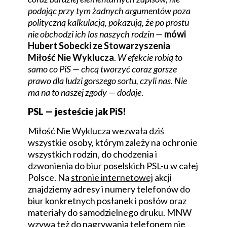
podając przy tym żadnych argumentów poza
polityczną kalkulacją, pokazują, że po prostu
nie obchodzi ich los naszych rodzin —
mówi
Hubert Sobecki ze Stowarzyszenia
Miłość Nie Wyklucza
.
W efekcie robią to
samo co PiS — chcą tworzyć coraz gorsze
prawo dla ludzi gorszego sortu, czyli nas. Nie
ma na to naszej zgody — dodaje
.
PSL — jesteście jak PiS!
Miłość Nie Wyklucza wezwała dziś
wszystkie osoby, którym zależy na ochronie
wszystkich rodzin, do chodzenia i
dzwonienia do biur poselskich PSL-u w całej
Polsce. Na
stronie internetowej
akcji
znajdziemy adresy i numery telefonów do
biur konkretnych posłanek i posłów oraz
materiały do samodzielnego druku. MNW
wzywa też do nagrywania telefonem nie