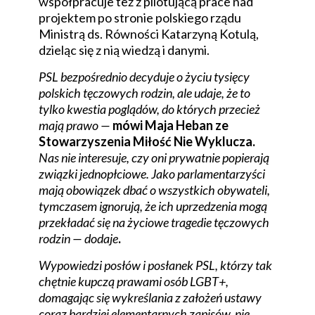
współpracuje też z pilotującą prace nad
projektem po stronie polskiego rządu
Ministrą ds. Równości Katarzyną Kotulą,
dzieląc się z nią wiedzą i danymi.
PSL bezpośrednio decyduje o życiu tysięcy
polskich tęczowych rodzin, ale udaje, że to
tylko kwestia poglądów, do których przecież
mają prawo —
mówi Maja Heban ze
Stowarzyszenia Miłość Nie Wyklucza.
Nas nie interesuje, czy oni prywatnie popierają
związki jednopłciowe. Jako parlamentarzyści
mają obowiązek dbać o wszystkich obywateli,
tymczasem ignorują, że ich uprzedzenia mogą
przekładać się na życiowe tragedie tęczowych
rodzin — dodaje
.
Wypowiedzi posłów i posłanek PSL, którzy tak
chętnie kupczą prawami osób LGBT+,
domagając się wykreślania z założeń ustawy
coraz bardziej elementarnych zapisów, nie