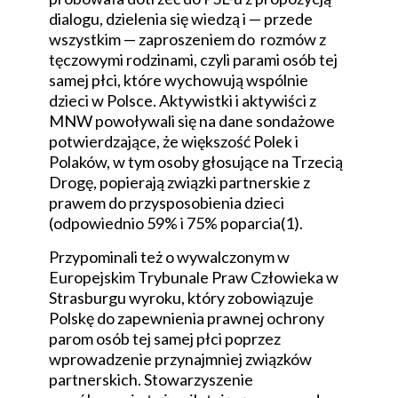
dialogu, dzielenia się wiedzą i — przede
wszystkim — zaproszeniem do rozmów z
tęczowymi rodzinami, czyli parami osób tej
samej płci, które wychowują wspólnie
dzieci w Polsce. Aktywistki i aktywiści z
MNW powoływali się na dane sondażowe
potwierdzające, że większość Polek i
Polaków, w tym osoby głosujące na Trzecią
Drogę, popierają związki partnerskie z
prawem do przysposobienia dzieci
(odpowiednio 59% i 75% poparcia(1).
Przypominali też o wywalczonym w
Europejskim Trybunale Praw Człowieka w
Strasburgu wyroku, który zobowiązuje
Polskę do zapewnienia prawnej ochrony
parom osób tej samej płci poprzez
wprowadzenie przynajmniej związków
partnerskich. Stowarzyszenie