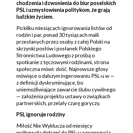
chodzenia i dzwonienia do biur poselskich
PSL i uzmysłowienia politykom, że grają
ludzkim życiem.
Po kilku miesiącach ignorowania listów od
rodzin i par, ponad 30 tysiącach maili
przesłanych przez osoby z całej Polski na
skrzynki posłów i posłanek Polskiego
Stronnictwa Ludowego z prośbą o
spotkanie z tęczowymi rodzinami, strona
społeczna mówi: dość. Najnowsze głosy
mówiące o dalszym ingerowaniu PSL-u w —
z definicji dyskryminujące, bo
uniemożliwiające zawarcie ślubu cywilnego
— założenia projektu ustawy o związkach
partnerskich, przelały czarę goryczy.
PSL ignoruje rodziny
Miłość Nie Wyklucza od miesięcy
próbowała dotrzeć do PSL-u z propozycją