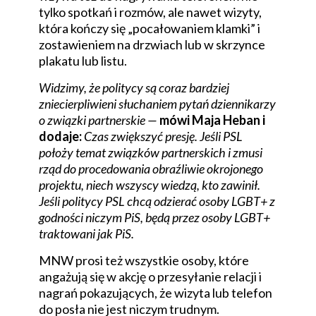
tylko spotkań i rozmów, ale nawet wizyty,
która kończy się „pocałowaniem klamki” i
zostawieniem na drzwiach lub w skrzynce
plakatu lub listu.
Widzimy, że politycy są coraz bardziej
zniecierpliwieni słuchaniem pytań dziennikarzy
o związki partnerskie —
mówi Maja Heban i
dodaje:
Czas zwiększyć presję. Jeśli PSL
położy temat związków partnerskich i zmusi
rząd do procedowania obraźliwie okrojonego
projektu, niech wszyscy wiedzą, kto zawinił.
Jeśli politycy PSL chcą odzierać osoby LGBT+ z
godności niczym PiS, będą przez osoby LGBT+
traktowani jak PiS.
MNW prosi też wszystkie osoby, które
angażują się w akcję o przesyłanie relacji i
nagrań pokazujących, że wizyta lub telefon
do posła nie jest niczym trudnym.