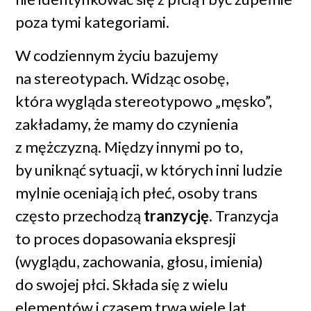
traktowania, które funduje
poza tymi kategoriami.
im społeczeństwo.
W codziennym życiu bazujemy
Jeśli chcesz wiedzieć więcej
na stereotypach. Widząc osobę,
która wygląda stereotypowo „męsko”,
o potrzebach osób
zakładamy, że mamy do czynienia
ze zróżnicowanymi cechami
z mężczyzną. Między innymi po to,
płciowymi, dobrym źródłem
by uniknąć sytuacji, w których inni ludzie
informacji jest
strona Fundacji
mylnie oceniają ich płeć, osoby trans
Interakcja
.
często przechodzą
tranzycję
. Tranzycja
to proces dopasowania ekspresji
(wyglądu, zachowania, głosu, imienia)
do swojej płci. Składa się z wielu
elementów i czasem trwa wiele lat.