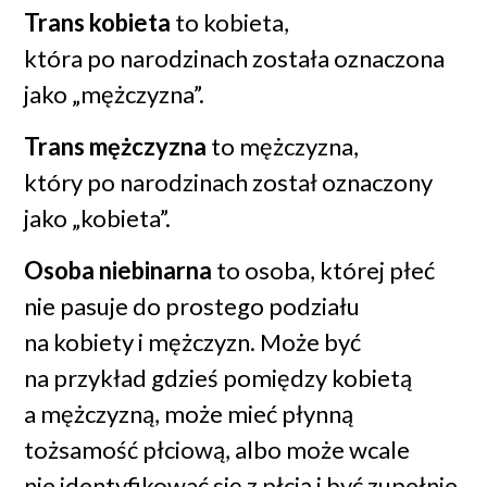
Pamiętaj: interpłciowość
Trans kobieta
to kobieta,
nie jest osobną płcią, a osoby
która po narodzinach została oznaczona
interpłciowe zazwyczaj
jako „mężczyzna”.
określają się po prostu jako
Trans mężczyzna
to mężczyzna,
kobiety lub mężczyźni. Tak jak
który po narodzinach został oznaczony
w przypadku innych ludzi,
jako „kobieta”.
większość z nich jest
Osoba niebinarna
to osoba, której płeć
heteroseksualna.
nie pasuje do prostego podziału
Osoby interpłciowe włącza się
na kobiety i mężczyzn. Może być
w społeczność LGBT+,
na przykład gdzieś pomiędzy kobietą
bo duża część ich problemów
a mężczyzną, może mieć płynną
wynika nie tyle z wrodzonych
tożsamość płciową, albo może wcale
cech, co z nierównego
nie identyfikować się z płcią i być zupełnie