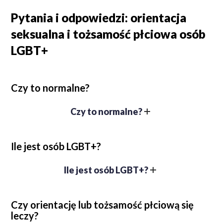
Pytania i odpowiedzi: orientacja
seksualna i tożsamość płciowa osób
LGBT+
Czy to normalne?
Czy to normalne?
Każda
orientacja jest
Ile jest osób LGBT+?
normalna
Ile jest osób LGBT+?
Osób homoseksualnych
Z badań wynika, że w każdym
i biseksualnych jest mniej niż
Czy orientację lub tożsamość płciową się
leczy?
społeczeństwie średnio od
5
heteroseksualnych, ale osób