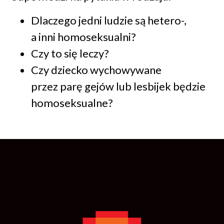
Dlaczego jedni ludzie są hetero-,
a inni homoseksualni?
Czy to się leczy?
Czy dziecko wychowywane
przez parę gejów lub lesbijek będzie
homoseksualne?