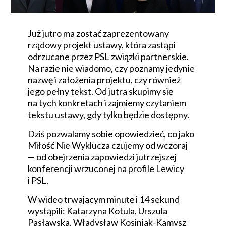
Już jutro ma zostać zaprezentowany
rządowy projekt ustawy, która zastąpi
odrzucane przez PSL związki partnerskie.
Na razie nie wiadomo, czy poznamy jedynie
nazwę i założenia projektu, czy również
jego pełny tekst. Od jutra skupimy się
na tych konkretach i zajmiemy czytaniem
tekstu ustawy, gdy tylko będzie dostępny.
Dziś pozwalamy sobie opowiedzieć, co jako
Miłość Nie Wyklucza czujemy od wczoraj
— od obejrzenia zapowiedzi jutrzejszej
konferencji wrzuconej na profile Lewicy
i PSL.
W wideo trwającym minutę i 14 sekund
wystąpili: Katarzyna Kotula, Urszula
Pasławska, Władysław Kosiniak-Kamysz