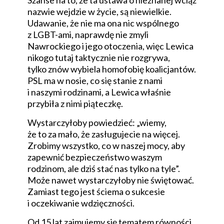
Szanse na to, że ta ustawa o nieznanej wciąż
nazwie wejdzie w życie, są niewielkie.
Udawanie, że nie ma ona nic wspólnego
z LGBT-ami, naprawdę nie zmyli
Nawrockiego i jego otoczenia, więc Lewica
nikogo tutaj taktycznie nie rozgrywa,
tylko znów wybiela homofobię koalicjantów.
PSL ma w nosie, co się stanie z nami
i naszymi rodzinami, a Lewica właśnie
przybiła z nimi piąteczkę.
Wystarczyłoby powiedzieć: „wiemy,
że to za mało, że zasługujecie na więcej.
Zrobimy wszystko, co w naszej mocy, aby
zapewnić bezpieczeństwo waszym
rodzinom, ale dziś stać nas tylko na tyle”.
Może nawet wystarczyłoby nie świętować.
Zamiast tego jest ściema o sukcesie
i oczekiwanie wdzięczności.
Od 15 lat zajmujemy się tematem równości