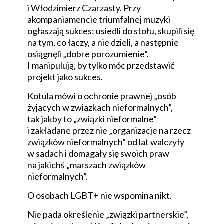
i Włodzimierz Czarzasty. Przy
akompaniamencie triumfalnej muzyki
ogłaszają sukces: usiedli do stołu, skupili się
na tym, co łączy, a nie dzieli, a następnie
osiągnęli „dobre porozumienie”.
I manipulują, by tylko móc przedstawić
projekt jako sukces.
Kotula mówi o ochronie prawnej „osób
żyjących w związkach nieformalnych”,
tak jakby to „związki nieformalne”
i zakładane przez nie „organizacje na rzecz
związków nieformalnych” od lat walczyły
w sądach i domagały się swoich praw
na jakichś „marszach związków
nieformalnych”.
O osobach LGBT+ nie wspomina nikt.
Nie pada określenie „związki partnerskie”,