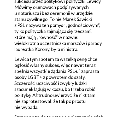
sukcesu przez polityków i polityczki Lewicy.
Mówimy o umowach podpisywanych
u notariusza i bez ceremonii w urzędzie
stanu cywilnego. To nie Marek Sawicki
z PSL nazywa ten pomysł „godnościowym”,
tylko polityczka zajmująca się rzeczami,
które mają „równość” w nazwie:
wielokrotna uczestniczka marszów i parady,
laureatka Korony, była ministra.
Lewica tym spotem za wszelką cenę chce
ogłosić własny sukces, więc nawet teraz
spełnia wszystkie żądania PSL-u i zaprasza
osoby LGBT+ z powrotem do szafy.
Szczerość, uczciwość i zwykły ludzki
szacunek lądują w koszu, bo trzeba robić
politykę. Aż trudno uwierzyć, że nikt tam
nie zaprotestował, że tak po prostu
nie wypada.