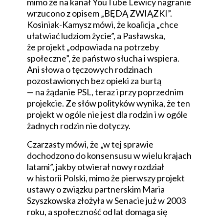
mimo że na kanał YouTube Lewicy nagranie
wrzucono z opisem „BĘDĄ ZWIĄZKI”.
Kosiniak-Kamysz mówi, że koalicja „chce
ułatwiać ludziom życie”, a Pasławska,
że projekt „odpowiada na potrzeby
społeczne”, że państwo słucha i wspiera.
Ani słowa o tęczowych rodzinach
pozostawionych bez opieki za burtą
— na żądanie PSL, teraz i przy poprzednim
projekcie. Ze słów polityków wynika, że ten
projekt w ogóle nie jest dla rodzin i w ogóle
żadnych rodzin nie dotyczy.
Czarzasty mówi, że „w tej sprawie
dochodzono do konsensusu w wielu krajach
latami”, jakby otwierał nowy rozdział
w historii Polski, mimo że pierwszy projekt
ustawy o związku partnerskim Maria
Szyszkowska złożyła w Senacie już w 2003
roku, a społeczność od lat domaga się