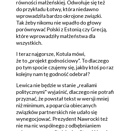
równości małżeńskiej. Odwołuje się też
do przykładu Łotwy, która niedawno
wprowadziła bardzo okrojone związki.
Tak żeby nikomu nie wpadło do głowy
porównywać Polski z Estonią czy Grecją,
które wprowadziły małżeństwa dla
wszystkich.
I teraz najgorsze, Kotula mówi,
że to „projekt godnościowy”. To dlaczego
po tym spocie czujemy się, jakby ktoś po raz
kolejny nam tę godność odebrał?
Lewica nie będzie w stanie „realiami
politycznymi” wyjaśnić, dlaczego nie potrafi
przyznać, że powstał tekst w wersji mniej
niż minimum, a poparcia obiecanych
związków partnerskich nie udało się
wynegocjować. Prezydent Nawrocki też
nie ma nic wspólnego z odbębnianiem