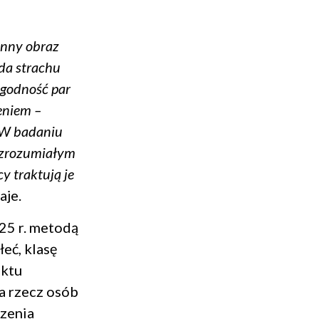
inny obraz
da strachu
i godność par
żeniem –
W badaniu
e zrozumiałym
y traktują je
aje.
25 r. metodą
eć, klasę
ektu
a rzecz osób
zenia