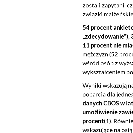
zostali zapytani, c
związki małżeńskie
54 procent ankiet
„zdecydowanie”), 3
11 procent nie mia
mężczyzn (52 proce
wśród osób z wyżs
wykształceniem p
Wyniki wskazują na
poparcia dla jedn
danych CBOS w lat
umożliwienie zawie
procent
(1). Równi
wskazujące na osią