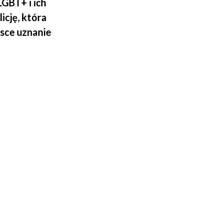
GBT+ i ich
cję, która
sce uznanie