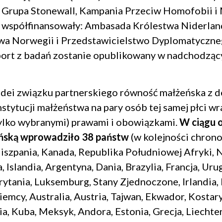
 Grupa Stonewall, Kampania Przeciw Homofobii i 
 współfinansowały: Ambasada Królestwa Niderlan
a Norwegii i Przedstawicielstwo Dyplomatyczneg
aport z badań zostanie opublikowany w nadchodząc
dei związku partnerskiego równość małżeńska z de
stytucji małżeństwa na pary osób tej samej płci wr
tylko wybranymi) prawami i obowiązkami.
W ciągu o
ńską wprowadziło 38 państw
(w kolejności chrono
Hiszpania, Kanada, Republika Południowej Afryki, 
, Islandia, Argentyna, Dania, Brazylia, Francja, Ur
rytania, Luksemburg, Stany Zjednoczone, Irlandia,
iemcy, Australia, Austria, Tajwan, Ekwador, Kostary
ia, Kuba, Meksyk, Andora, Estonia, Grecja, Liechte