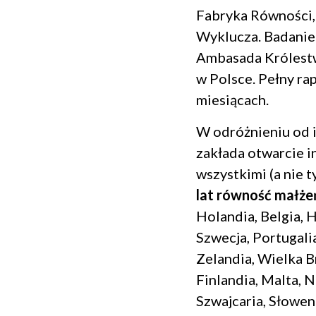
Fabryka Równości,
Wyklucza. Badanie
Ambasada Królestw
w Polsce. Pełny r
miesiącach.
W odróżnieniu od i
zakłada otwarcie in
wszystkimi (a nie 
lat równość małże
Holandia, Belgia, 
Szwecja, Portugalia
Zelandia, Wielka B
Finlandia, Malta, N
Szwajcaria, Słowen