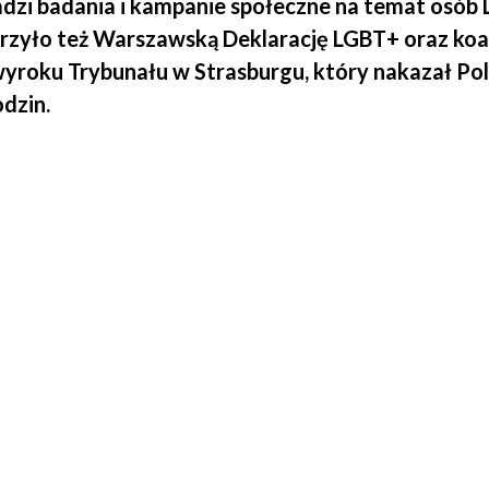
dzi badania i kampanie społeczne na temat osób L
zyło też Warszawską Deklarację LGBT+ oraz koali
yroku Trybunału w Strasburgu, który nakazał Pol
dzin.