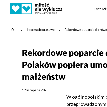
równoś
Home
>
Informacje prasowe
>
Rekordowe poparcie dla równoś
Rekordowe poparcie d
Polaków popiera umoż
małżeństw
19 listopada 2025
W ogólnopolskim b
przeprowadzonym w