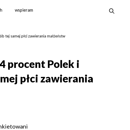
sh
wspieram
b tej samej płci zawierania małżeństw
4 procent Polek i
mej płci zawierania
nkietowani