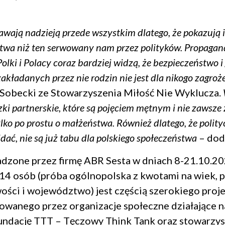
wają nadzieją przede wszystkim dlatego, że pokazują 
stwa niż ten serwowany nam przez polityków. Propagan
Polki i Polacy coraz bardziej widzą, że bezpieczeństwo 
 zakładanych przez nie rodzin nie jest dla nikogo zagro
Sobecki ze Stowarzyszenia Miłość Nie Wyklucza.
zki partnerskie, które są pojęciem mętnym i nie zawsz
lko po prostu o małżeństwa. Również dlatego, że polityc
idać, nie są już tabu dla polskiego społeczeństwa
– dod
dzone przez firmę ABR Sesta w dniach 8-21.10.20
4 osób (próba ogólnopolska z kwotami na wiek, pł
ości i województwo) jest częścią szerokiego proj
wanego przez organizacje społeczne działające n
undację TTT – Tęczowy Think Tank oraz stowarzys