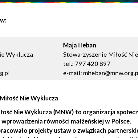
ów:
Maja Heban
ie Wyklucza
Stowarzyszenie Miłość Ni
tel.: 797 420 897
g.pl
e-mail:
mheban@mnw.org.p
Miłość Nie Wyklucza
łość Nie Wyklucza (MNW) to organizacja społec
z wprowadzenia równości małżeńskiej w Polsce.
racowało projekty ustaw o związkach partnerskic