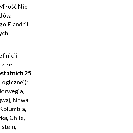
Miłość Nie
dów,
o Flandrii
ych
finicji
az ze
statnich 25
logicznej):
Norwegia,
ugwaj, Nowa
 Kolumbia,
ka, Chile,
nstein,