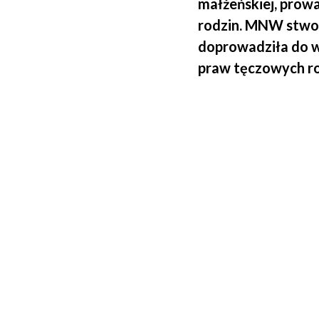
małżeńskiej, prowa
rodzin. MNW stwor
doprowadziła do w
praw tęczowych ro