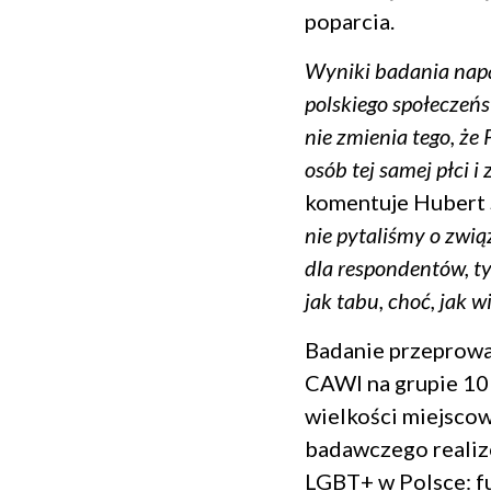
poparcia.
Wyniki badania napa
polskiego społeczeń
nie zmienia tego, że 
osób tej samej płci i
komentuje Hubert 
nie pytaliśmy o zwią
dla respondentów, ty
jak tabu, choć, jak w
Badanie przeprowa
CAWI na grupie 101
wielkości miejscow
badawczego realizo
LGBT+ w Polsce: f