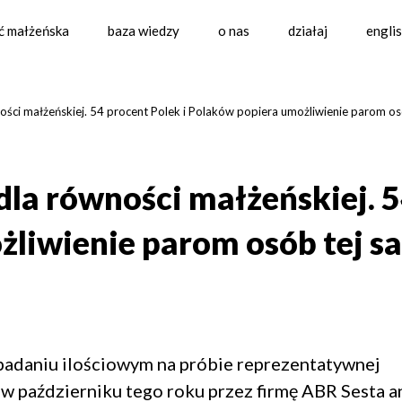
ć małżeńska
baza wiedzy
o nas
działaj
engli
ci małżeńskiej. 54 procent Polek i Polaków popiera umożliwienie parom osó
la równości małżeńskiej. 5
liwienie parom osób tej sa
adaniu ilościowym na próbie reprezentatywnej
 październiku tego roku przez firmę ABR Sesta a