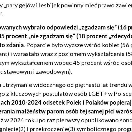
zy „pary gejów i lesbijek powinny mieć prawo zawie
”.
owanych wybrało odpowiedzi „zgadzam się” (16 p
5 procent „nie zgadzam się” (18 procent „zdecydo
ło zdania
. Poparcie było wyższe wśród kobiet (56 
nt) i wzrastało wraz z poziomem wykształcenia (5
zym wykształceniem wobec 45 procent wśród osó
odstawowym i zawodowym).
 utrzymanie widocznego od piętnastu lat trendu 
ego z kluczowych postulatów osób LGBT+ w Polsce
ach 2010-2024 odsetek Polek i Polaków popiera
rania małżeństw parom osób tej samej płci wzrós
eż w 2024 roku po raz pierwszy opublikowano son
gnięcie(2) i przekroczenie(3) symbolicznego prog