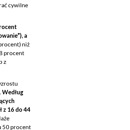
rać cywilne
rocent
wanie”), a
procent) niż
8 procent
b z
wzrostu
.
Według
jących
ł z 16 do 44
daże
u 50 procent